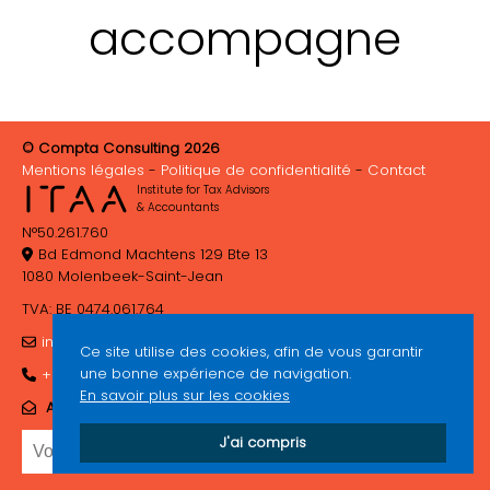
accompagne
© Compta Consulting 2026
Mentions légales
Politique de confidentialité
Contact
Institute for Tax Advisors
& Accountants
N°50.261.760
Bd Edmond Machtens 129 Bte 13
1080 Molenbeek-Saint-Jean
TVA: BE 0474.061.764
info@comptaconsulting.be
Ce site utilise des cookies, afin de vous garantir
une bonne expérience de navigation.
+32 (0)2 410 37 67
En savoir plus sur les cookies
ABONNEZ-VOUS À NOTRE NEWSLETTER
J'ai compris