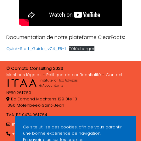
Documentation de notre plateforme ClearFacts:
Quick-Start_Guide_v7.4_FR-1
Télécharger
© Compta Consulting 2026
Mentions légales
Politique de confidentialité
Contact
Institute for Tax Advisors
& Accountants
N°50.261.760
Bd Edmond Machtens 129 Bte 13
1080 Molenbeek-Saint-Jean
TVA: BE 0474.061.764
info@comptaconsulting.be
Ce site utilise des cookies, afin de vous garantir
une bonne expérience de navigation.
+32 (0)2 410 37 67
En savoir plus sur les cookies