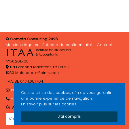
© Compta Consulting 2026
Mentions légales
Politique de confidentialité
Contact
Institute for Tax Advisors
& Accountants
N°50.261.760
Bd Edmond Machtens 129 Bte 13
1080 Molenbeek-Saint-Jean
TVA: BE 0474.061.764
info@comptaconsulting.be
Ce site utilise des cookies, afin de vous garantir
une bonne expérience de navigation.
+32 (0)2 410 37 67
En savoir plus sur les cookies
ABONNEZ-VOUS À NOTRE NEWSLETTER
J'ai compris